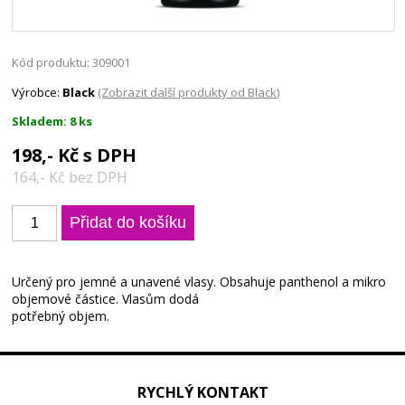
Kód produktu: 309001
Výrobce:
Black
(Zobrazit další produkty od Black)
Skladem: 8 ks
198,- Kč s DPH
164,- Kč bez DPH
Určený pro jemné a unavené vlasy. Obsahuje panthenol a mikro
objemové částice. Vlasům dodá
potřebný objem.
RYCHLÝ KONTAKT