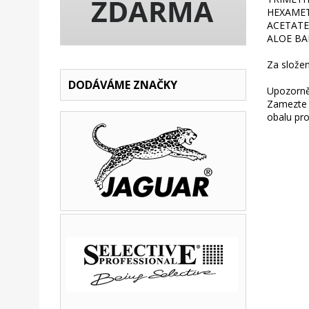
HEXAMET
ACETATE
ALOE BA
Za slože
DODÁVÁME ZNAČKY
Upozorně
Zamezte 
obalu pro