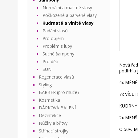
Normální a mastné vlasy
Poškozené a barvené vlasy
Kudrnaté a vlnité vlasy
Padání vlasů
Pro objem
Problém s lupy
Suché šampony
Pro děti
Nová řada
SUN
podtrhla 
Regenerace vlasů
4x MÉNĚ
Styling
BARBER (pro muže)
7x VÍCE
Kosmetika
KUDRNY 
DÁRKOVÁ BALENÍ
Dezinfekce
2x MENŠ
Nůžky a břitvy
O 50% M
Stříhací strojky