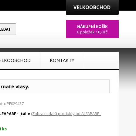
NÁKUPNÍ KOŠÍK
0 položek / 0,- Kč
ELKOOBCHOD
KONTAKTY
rnaté vlasy.
tu: PF029437
LFAPARF - Itálie
(Zobrazit další produkty od ALFAPARF -
1 ks