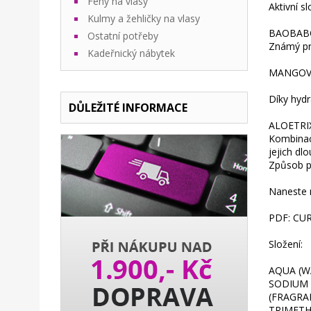
Fény na vlasy
Aktivní sl
Kulmy a žehličky na vlasy
BAOBABO
Ostatní potřeby
Známý pro
Kadeřnický nábytek
MANGOV
Díky hydr
DŮLEŽITÉ INFORMACE
ALOETRI
Kombinace
jejich dl
Způsob po
Naneste n
PDF: CU
Složení:
AQUA (W
SODIUM 
(FRAGRA
TRIMETH