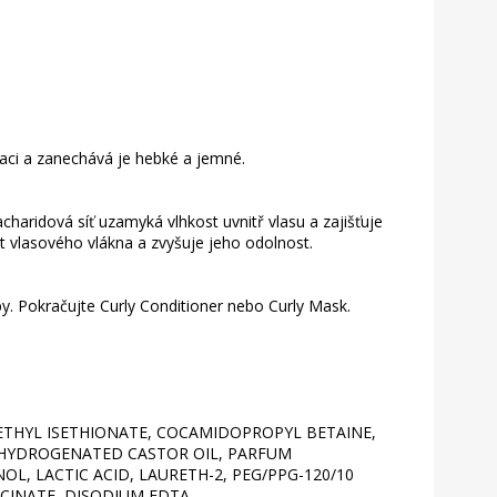
taci a zanechává je hebké a jemné.
aridová síť uzamyká vlhkost uvnitř vlasu a zajišťuje
st vlasového vlákna a zvyšuje jeho odolnost.
y. Pokračujte Curly Conditioner nebo Curly Mask.
ETHYL ISETHIONATE, COCAMIDOPROPYL BETAINE,
 HYDROGENATED CASTOR OIL, PARFUM
, LACTIC ACID, LAURETH-2, PEG/PPG-120/10
CINATE, DISODIUM EDTA,