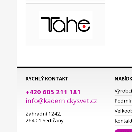
RYCHLÝ KONTAKT
NABÍD
+420 605 211 181
Výrobc
info@kadernickysvet.cz
Podmí
Velkoo
Zahradní 1242,
264 01 Sedlčany
Kontak