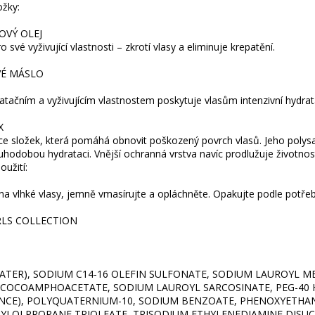
ožky:
VÝ OLEJ
 své vyživující vlastnosti – zkrotí vlasy a eliminuje krepatění.
É MÁSLO
atačním a vyživujícím vlastnostem poskytuje vlasům intenzivní hydra
X
 složek, která pomáhá obnovit poškozený povrch vlasů. Jeho polysach
ouhodobou hydrataci. Vnější ochranná vrstva navíc prodlužuje životno
užití:
a vlhké vlasy, jemně vmasírujte a opláchněte. Opakujte podle potřeb
RLS COLLECTION
ATER), SODIUM C14-16 OLEFIN SULFONATE, SODIUM LAUROYL M
COCOAMPHOACETATE, SODIUM LAUROYL SARCOSINATE, PEG-40
NCE), POLYQUATERNIUM-10, SODIUM BENZOATE, PHENOXYETHANOL
YLOLPROPANE TRIOLEATE, TRISODIUM ETHYLENEDIAMINE DISUC