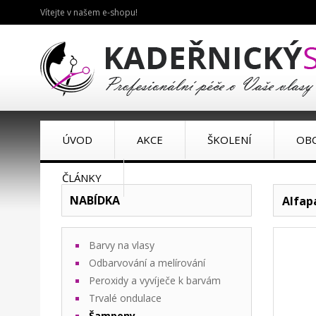
Vítejte v našem e-shopu!
ÚVOD
AKCE
ŠKOLENÍ
OB
ČLÁNKY
NABÍDKA
Alfap
Barvy na vlasy
Odbarvování a melírování
Peroxidy a vyvíječe k barvám
Trvalé ondulace
Šampony