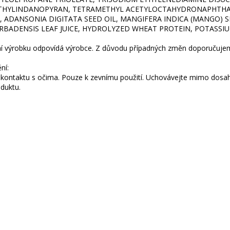
HYLINDANOPYRAN, TETRAMETHYL ACETYLOCTAHYDRONAPHTHAL
, ADANSONIA DIGITATA SEED OIL, MANGIFERA INDICA (MANGO)
RBADENSIS LEAF JUICE, HYDROLYZED WHEAT PROTEIN, POTASSI
ní výrobku odpovídá výrobce. Z důvodu případných změn doporučujeme
ní:
kontaktu s očima. Pouze k zevnímu použití. Uchovávejte mimo dosah
duktu.