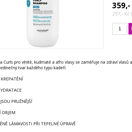
359,-
297,- Kč
 Curls pro vlnité, kudrnaté a afro vlasy se zaměřuje na zdraví vlasů 
jedinečný tvar každého typu kadeří.
 KREPATĚNÍ
 HYDRATACE
JSOU PRUŽNĚJŠÍ
Í OBJEM
ÉNĚ LÁMAVOSTI PŘI TEPELNÉ ÚPRAVĚ