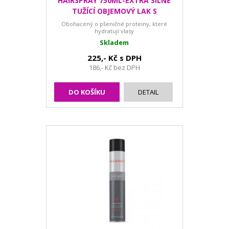
HAIRSPRAY 750ML-EXTRA SILNĚ
TUŽÍCÍ OBJEMOVÝ LAK S
KERATINEM
Obohacený o pšeničné proteiny, které
hydratují vlasy
Skladem
225,- Kč s DPH
186,- Kč bez DPH
DO KOŠÍKU
DETAIL