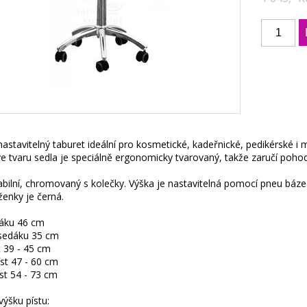
astavitelný taburet ideální pro kosmetické, kadeřnické, pedikérské i 
e tvaru sedla je speciálně ergonomicky tvarovaný, takže zaručí pohod
tabilní, chromovaný s kolečky. Výška je nastavitelná pomocí pneu báze
enky je černá.
dáku 46 cm
sedáku 35 cm
t 39 - 45 cm
íst 47 - 60 cm
st 54 - 73 cm
výšku pístu: