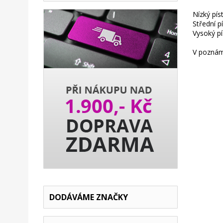
Nízký pís
Střední p
Vysoký pí
V poznámc
DODÁVÁME ZNAČKY