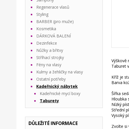
Regenerace vlasů
Styling
BARBER (pro muže)
Kosmetika
DÁRKOVÁ BALENÍ
Dezinfekce
Nůžky a břitvy
Stříhací strojky
Výškově n
Fény na vlasy
Taburet v
Kulmy a žehličky na vlasy
Kříž je s
Ostatní potřeby
Barva kož
Kadeřnický nábytek
Kadeřnické mycí boxy
Šířka se
Hloubka 
Taburety
Nízký pís
Střední p
Vysoký pí
DŮLEŽITÉ INFORMACE
Zvolte si 