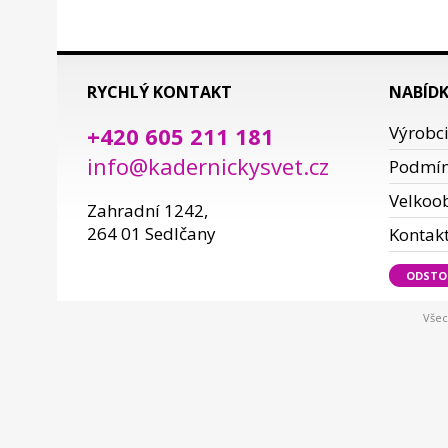
RYCHLÝ KONTAKT
NABÍD
+420 605 211 181
Výrobc
info@kadernickysvet.cz
Podmí
Velkoo
Zahradní 1242,
264 01 Sedlčany
Kontak
ODSTO
Všec