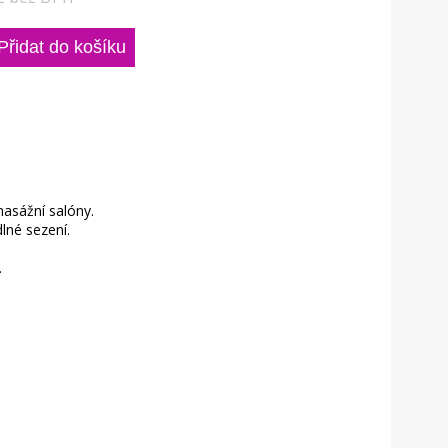
masážní salóny.
lné sezení.
.