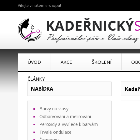
Vítejte v našem e-shopu!
ÚVOD
AKCE
ŠKOLENÍ
OB
ČLÁNKY
NABÍDKA
Kadeř
Barvy na vlasy
Odbarvování a melírování
Peroxidy a vyvíječe k barvám
Trvalé ondulace
Šampony