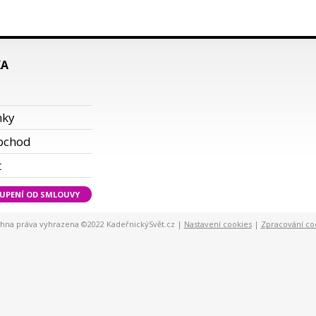
KA
i
nky
bchod
t
UPENÍ OD SMLOUVY
hna práva vyhrazena ©2022 KadeřnickýSvět.cz |
Nastavení cookies
|
Zpracování co