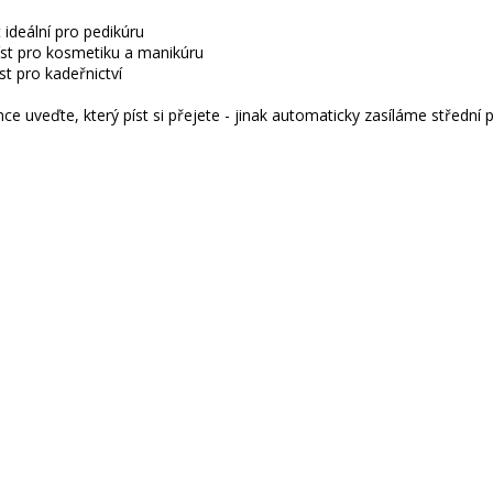
t ideální pro pedikúru
íst pro kosmetiku a manikúru
st pro kadeřnictví
e uveďte, který píst si přejete - jinak automaticky zasíláme střední pí