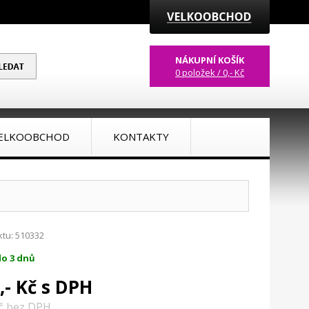
NÁKUPNÍ KOŠÍK
0 položek / 0,- Kč
ELKOOBCHOD
KONTAKTY
tu: 510332
o 3 dnů
,- Kč s DPH
Kč bez DPH