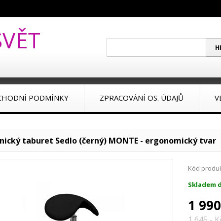
CHODNÍ PODMÍNKY
ZPRACOVÁNÍ OS. ÚDAJŮ
V
nický taburet Sedlo (černý) MONTE - ergonomický tvar
Kód produk
Skladem d
1 990
1 645,- 